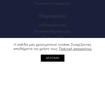
Πολιτική απορρήτου
Πληροφορίες
Η Εταιρεία μας
Τα καταστήματα μας
Επικοινωνία
Η σελίδα μας χρησιμοποιεί cookies. Συνεχίζοντας
αποδέχεστε την χρήση τους.
Πολιτική απορρήτου
Πως θα μας βρείτε
ΔΕΧΟΜΑΙ
Μαιζώνος 54-56, Πάτρα
Ακρωτηρίου 62, Πάτρα
Μαιζώνος 54-56, Πάτρα : 2610 622137
Ακρωτηρίου 62, Πάτρα :
2610 361541
info@douvris.gr