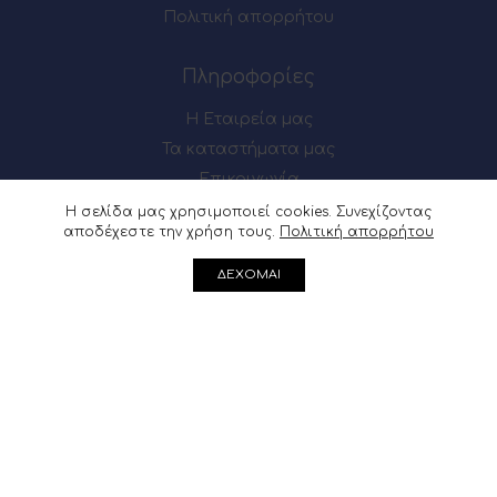
Πολιτική απορρήτου
Πληροφορίες
Η Εταιρεία μας
Τα καταστήματα μας
Επικοινωνία
Η σελίδα μας χρησιμοποιεί cookies. Συνεχίζοντας
αποδέχεστε την χρήση τους.
Πολιτική απορρήτου
Πως θα μας βρείτε
ΔΕΧΟΜΑΙ
Μαιζώνος 54-56, Πάτρα
Ακρωτηρίου 62, Πάτρα
Μαιζώνος 54-56, Πάτρα : 2610 622137
Ακρωτηρίου 62, Πάτρα :
2610 361541
info@douvris.gr