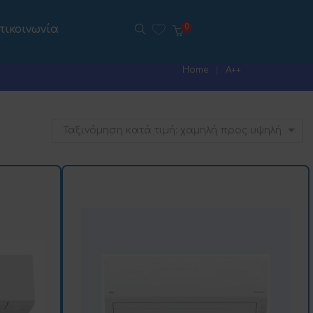
πικοινωνία
0
Home
Α++
Ταξινόμηση κατά τιμή: χαμηλή προς υψηλή