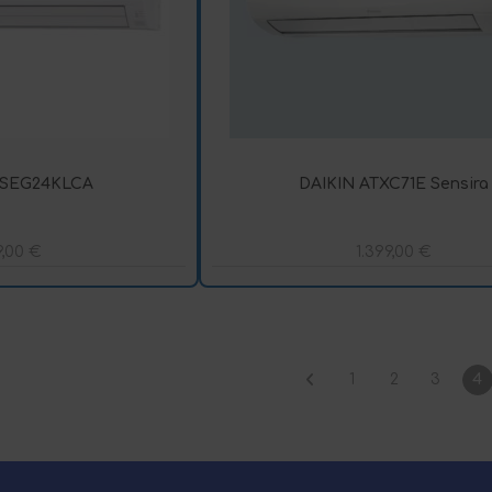
ASEG24KLCA
DAIKIN ATXC71E Sensira
9,00
€
1.399,00
€
1
2
3
4