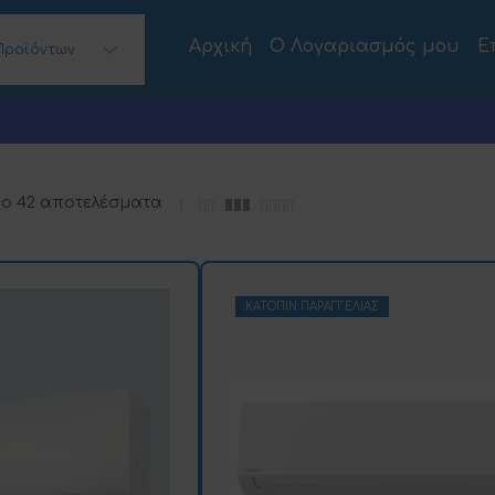
Αρχική
Ο Λογαριασμός μου
Ε
Προϊόντων
 Desktops)
πο 42 αποτελέσματα
ΚΑΤΌΠΙΝ ΠΑΡΑΓΓΕΛΊΑΣ