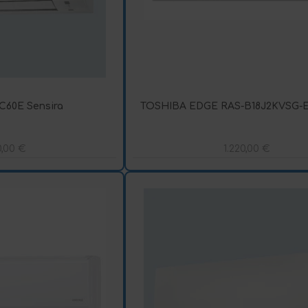
C60E Sensira
TOSHIBA EDGE RAS-B18J2KVSG-E
0,00
€
1.220,00
€