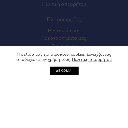
Πολιτική απορρήτου
Πληροφορίες
Η Εταιρεία μας
Τα καταστήματα μας
Επικοινωνία
Η σελίδα μας χρησιμοποιεί cookies. Συνεχίζοντας
αποδέχεστε την χρήση τους.
Πολιτική απορρήτου
Πως θα μας βρείτε
ΔΕΧΟΜΑΙ
Μαιζώνος 54-56, Πάτρα
Ακρωτηρίου 62, Πάτρα
Μαιζώνος 54-56, Πάτρα : 2610 622137
Ακρωτηρίου 62, Πάτρα :
2610 361541
info@douvris.gr