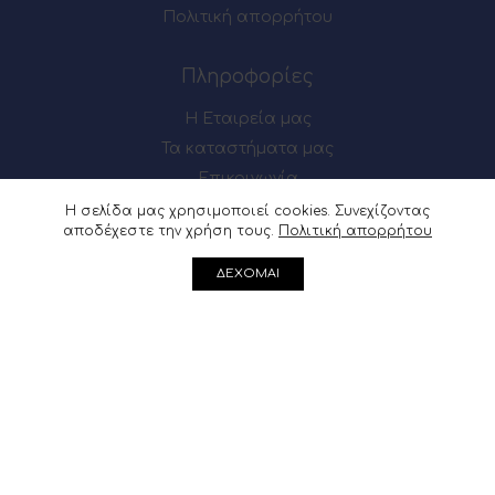
Πολιτική απορρήτου
Πληροφορίες
Η Εταιρεία μας
Τα καταστήματα μας
Επικοινωνία
Η σελίδα μας χρησιμοποιεί cookies. Συνεχίζοντας
αποδέχεστε την χρήση τους.
Πολιτική απορρήτου
Πως θα μας βρείτε
ΔΕΧΟΜΑΙ
Μαιζώνος 54-56, Πάτρα
Ακρωτηρίου 62, Πάτρα
Μαιζώνος 54-56, Πάτρα : 2610 622137
Ακρωτηρίου 62, Πάτρα :
2610 361541
info@douvris.gr