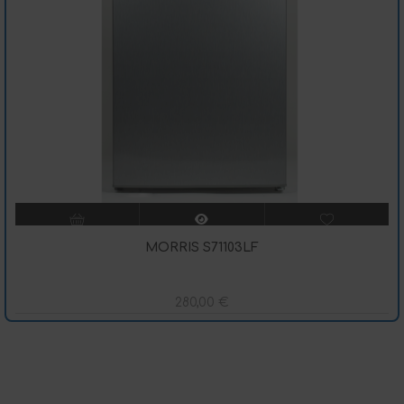
MORRIS S71103LF
280,00
€