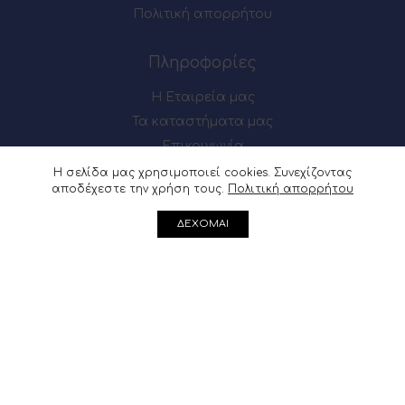
Πολιτική απορρήτου
Πληροφορίες
Η Εταιρεία μας
Τα καταστήματα μας
Επικοινωνία
Η σελίδα μας χρησιμοποιεί cookies. Συνεχίζοντας
αποδέχεστε την χρήση τους.
Πολιτική απορρήτου
Πως θα μας βρείτε
ΔΕΧΟΜΑΙ
Μαιζώνος 54-56, Πάτρα
Ακρωτηρίου 62, Πάτρα
Μαιζώνος 54-56, Πάτρα : 2610 622137
Ακρωτηρίου 62, Πάτρα :
2610 361541
info@douvris.gr