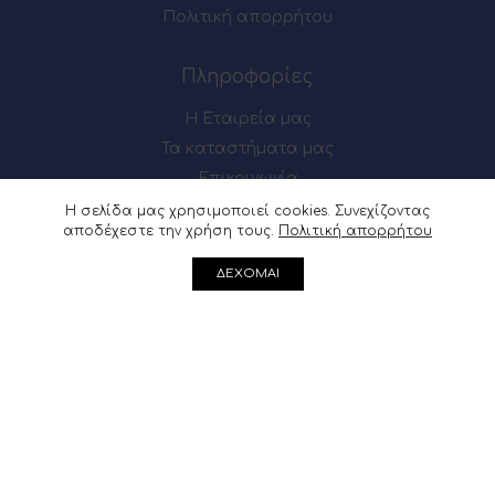
Πολιτική απορρήτου
Πληροφορίες
Η Εταιρεία μας
Τα καταστήματα μας
Επικοινωνία
Η σελίδα μας χρησιμοποιεί cookies. Συνεχίζοντας
αποδέχεστε την χρήση τους.
Πολιτική απορρήτου
Πως θα μας βρείτε
ΔΕΧΟΜΑΙ
Μαιζώνος 54-56, Πάτρα
Ακρωτηρίου 62, Πάτρα
Μαιζώνος 54-56, Πάτρα : 2610 622137
Ακρωτηρίου 62, Πάτρα :
2610 361541
info@douvris.gr