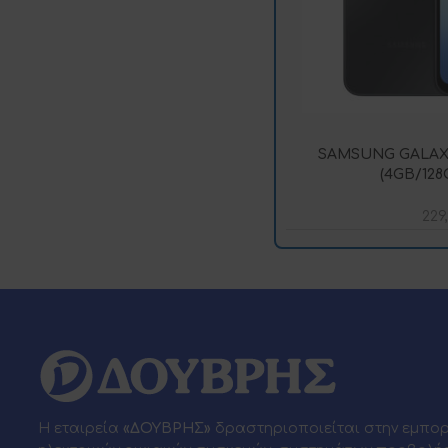
SAMSUNG GALAXY
(4GB/128
229
Η εταιρεία
«ΔΟΥΒΡΗΣ»
δραστηριοποιείται στην εμπο