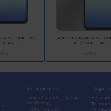
 A17 5G DUAL SIM
SAMSUNG GALAXY A17 5G DUA
GB) BLACK
(4GB/128GB) GRAY
,90
€
229,90
€
Εξυπηρέτηση
Πληροφο
Τρόποι Αποστολής - Χρόνος
Η Εταιρεί
Παράδοσης
Τα καταστ
ρία
Τρόποι Πληρωμής
Επικοινων