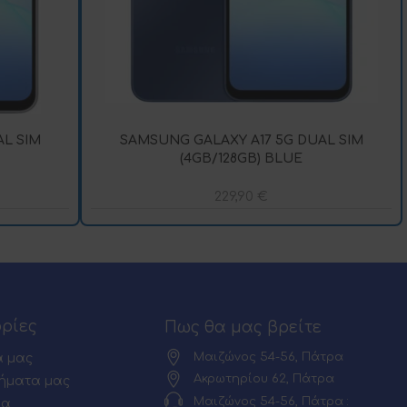
L SIM
SAMSUNG GALAXY A17 5G DUAL SIM
(4GB/128GB) BLUE
229,90
€
ρίες
Πως θα μας βρείτε
Μαιζώνος 54-56, Πάτρα
α μας
Ακρωτηρίου 62, Πάτρα
ήματα μας
Μαιζώνος 54-56, Πάτρα :
ία