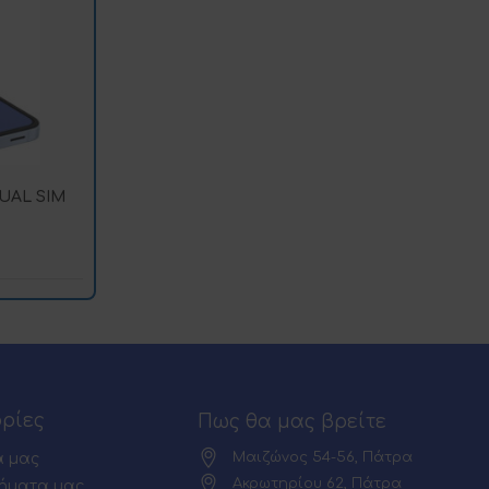
UAL SIM
ρίες
Πως θα μας βρείτε
Μαιζώνος 54-56, Πάτρα
α μας
Ακρωτηρίου 62, Πάτρα
ήματα μας