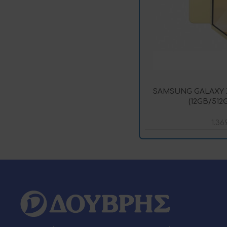
SAMSUNG GALAXY Z
(12GB/512
1.36