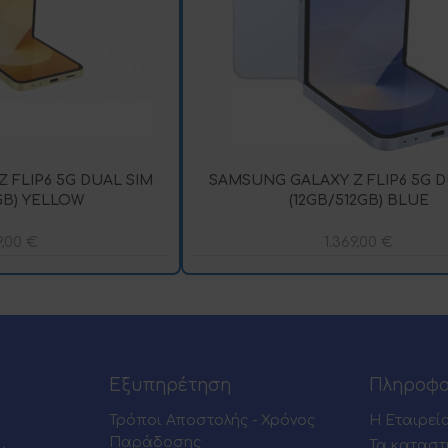
 FLIP6 5G DUAL SIM
SAMSUNG GALAXY Z FLIP6 5G D
GB) YELLOW
(12GB/512GB) BLUE
9,00
€
1.369,00
€
Εξυπηρέτηση
Πληροφο
Τρόποι Αποστολής - Χρόνος
Η Εταιρεί
Παράδοσης
Τα καταστ