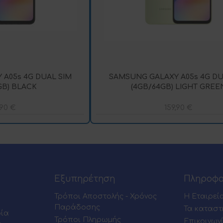
A05s 4G DUAL SIM
SAMSUNG GALAXY A05s 4G DU
GB) BLACK
(4GB/64GB) LIGHT GREE
,90
€
159,90
€
Εξυπηρέτηση
Πληροφο
Τρόποι Αποστολής - Χρόνος
Η Εταιρεί
Παράδοσης
Τα καταστ
ρία
Τρόποι Πληρωμής
Επικοινων