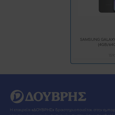
SAMSUNG GALAXY 
(4GB/64
159
Η εταιρεία
«ΔΟΥΒΡΗΣ»
δραστηριοποιείται στην εμπο