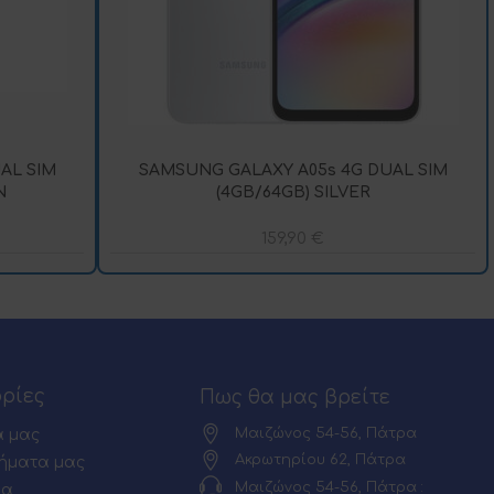
AL SIM
SAMSUNG GALAXY A05s 4G DUAL SIM
N
(4GB/64GB) SILVER
159,90
€
ρίες
Πως θα μας βρείτε
Μαιζώνος 54-56, Πάτρα
α μας
Ακρωτηρίου 62, Πάτρα
ήματα μας
Μαιζώνος 54-56, Πάτρα :
ία