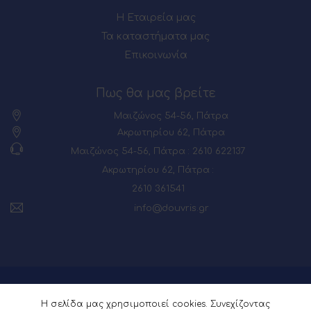
Η Εταιρεία μας
Τα καταστήματα μας
Επικοινωνία
Πως θα μας βρείτε
Μαιζώνος 54-56, Πάτρα
Ακρωτηρίου 62, Πάτρα
Μαιζώνος 54-56, Πάτρα : 2610 622137
Ακρωτηρίου 62, Πάτρα :
2610 361541
info@douvris.gr
© 2026 Powered by
Webia
Η σελίδα μας χρησιμοποιεί cookies. Συνεχίζοντας