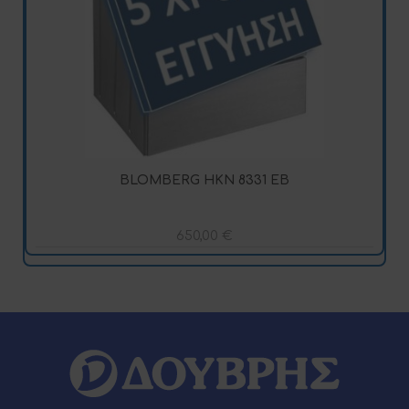
BLOMBERG HKN 8331 EΒ
650,00
€