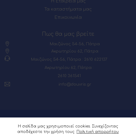
Η Εταιρεία μας
Τα καταστήματα μας
Επικοινωνία
Πως θα μας βρείτε
Μαιζώνος 54-56, Πάτρα
Ακρωτηρίου 62, Πάτρα
Μαιζώνος 54-56, Πάτρα : 2610 622137
Ακρωτηρίου 62, Πάτρα :
2610 361541
info@douvris.gr
© 2026 Powered by
Webia
Η σελίδα μας χρησιμοποιεί cookies. Συνεχίζοντας
αποδέχεστε την χρήση τους.
Πολιτική απορρήτου