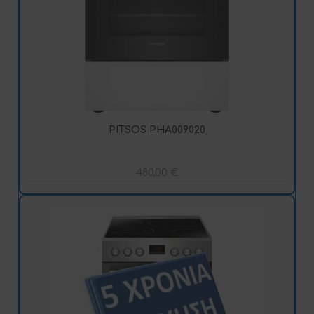
PITSOS PHA009020
480,00
€