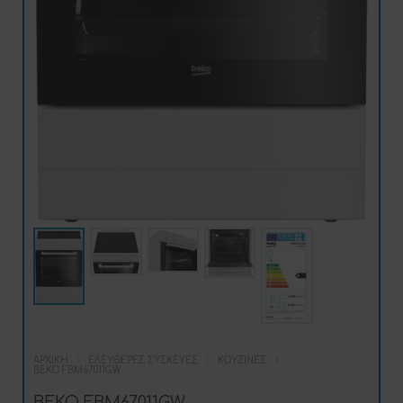
ΑΡΧΙΚΉ
ΕΛΕΎΘΕΡΕΣ ΣΥΣΚΕΥΈΣ
ΚΟΥΖΊΝΕΣ
BEKO FBM67011GW
BEKO FBM67011GW