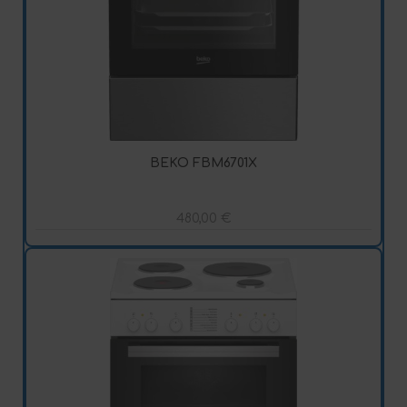
BEKO FBM6701X
480,00
€