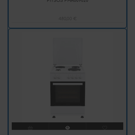
PITSOS PHA009020
480,00
€