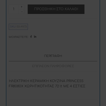
PRINCESS
A
ΠΡΟΣΘΉΚΗ ΣΤΟ ΚΑΛΆΘΙ
FR8080X
l
ποσότητα
t
e
r
n
SKU:
03-4873
a
t
i
ΜΟΙΡΑΣΤΕΊΤΕ:
v
e
:
ΠΕΡΙΓΡΑΦΉ
ΕΠΙΠΛΈΟΝ ΠΛΗΡΟΦΟΡΊΕΣ
ΗΛΕΚΤΡΙΚΗ ΚΕΡΑΜΙΚΗ ΚΟΥΖΙΝΑ PRINCESS
FR8080X ΧΩΡΗΤΙΚΟΤΗΤΑΣ 72 lt ΜΕ 4 ΕΣΤΙΕΣ