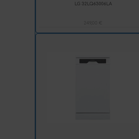
LG 32LQ63006LA
249,00
€