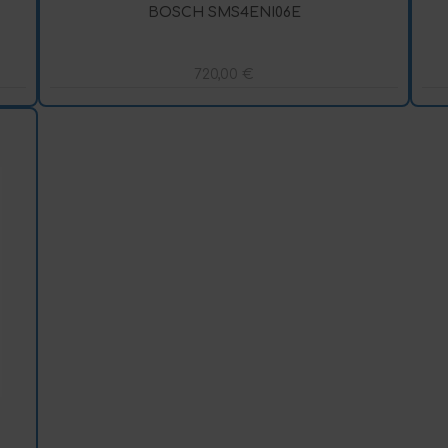
BOSCH SMS4ENI06E
720,00
€