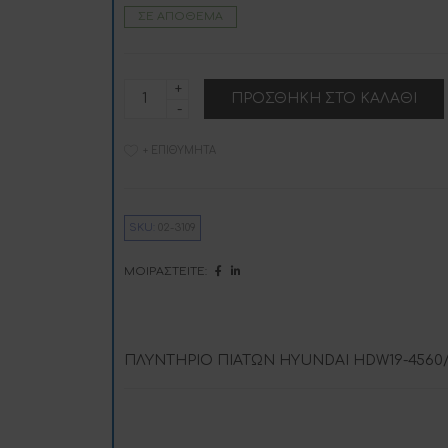
ΣΕ ΑΠΌΘΕΜΑ
HYUNDAI
ΠΡΟΣΘΉΚΗ ΣΤΟ ΚΑΛΆΘΙ
HDW19-
l
4560/X
ποσότητα
+ ΕΠΙΘΥΜΗΤΆ
i
SKU:
02-3109
:
ΜΟΙΡΑΣΤΕΊΤΕ:
ΠΛΥΝΤΗΡΙΟ ΠΙΑΤΩΝ HYUNDAI HDW19-4560/