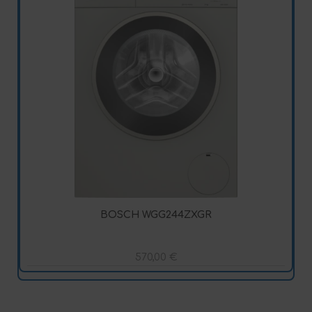
BOSCH WGG244ZXGR
570,00
€