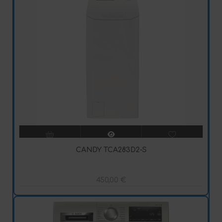
CANDY TCA283D2-S
450,00
€