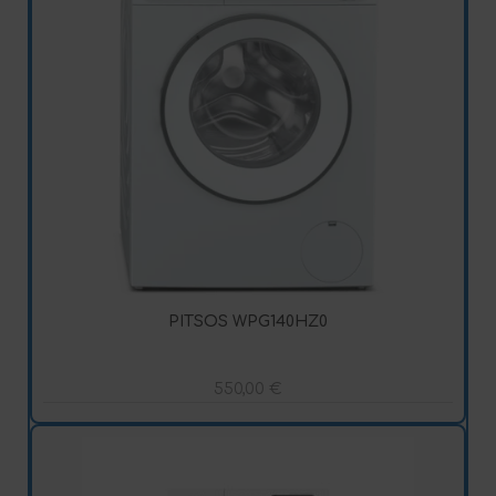
PITSOS WPG140HZ0
550,00
€