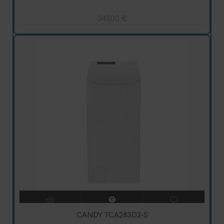
349,00
€
CANDY TCA283D2-S