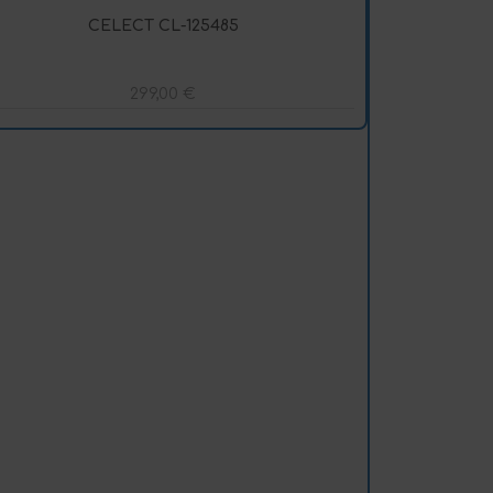
CELECT CL-125485
299,00
€