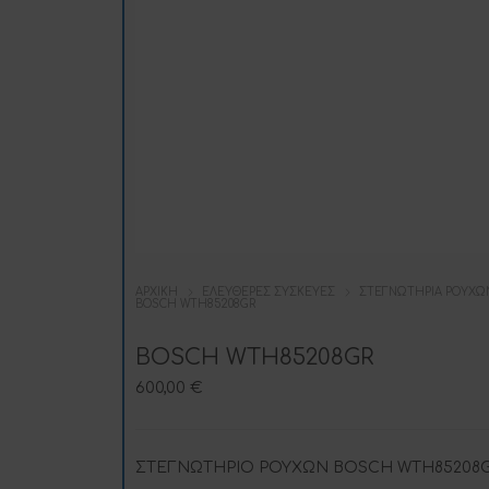
ΑΡΧΙΚΉ
ΕΛΕΎΘΕΡΕΣ ΣΥΣΚΕΥΈΣ
ΣΤΕΓΝΩΤΉΡΙΑ ΡΟΎΧΩ
BOSCH WTH85208GR
BOSCH WTH85208GR
600,00
€
ΣΤΕΓΝΩΤΗΡΙΟ ΡΟΥΧΩΝ BOSCH WTH85208