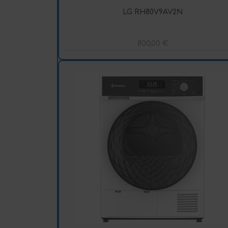
LG RH80V9AV2N
800,00
€