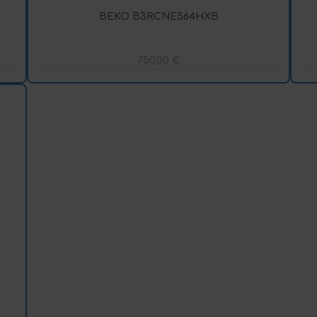
BEKO B3RCNE564HXB
750,00
€