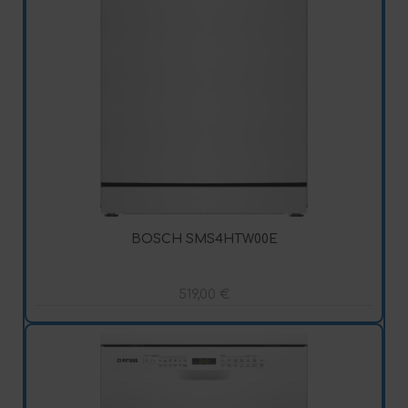
BOSCH SMS4HTW00E
519,00
€