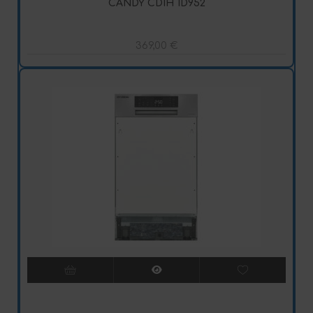
CANDY CDIH 1D952
369,00
€