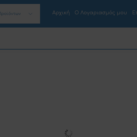
Αρχική
Ο Λογαριασμός μου
Ε
Προϊόντων
 Desktops)