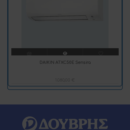
DAIKIN ATXC50E Sensira
1.080,00
€