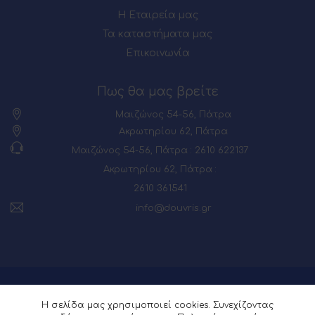
Η Εταιρεία μας
Τα καταστήματα μας
Επικοινωνία
Πως θα μας βρείτε
Μαιζώνος 54-56, Πάτρα
Ακρωτηρίου 62, Πάτρα
Μαιζώνος 54-56, Πάτρα : 2610 622137
Ακρωτηρίου 62, Πάτρα :
2610 361541
info@douvris.gr
© 2026 Powered by
Webia
Η σελίδα μας χρησιμοποιεί cookies. Συνεχίζοντας