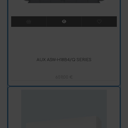
AUX ASW-H18B4/Q SERIES
659,00
€