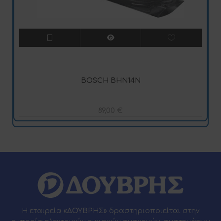
BOSCH BHN14Ν
89,00
€
Η εταιρεία
«ΔΟΥΒΡΗΣ»
δραστηριοποιείται στην