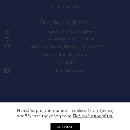
Επικοινωνία
Πως θα μας βρείτε
Μαιζώνος 54-56, Πάτρα
Ακρωτηρίου 62, Πάτρα
Μαιζώνος 54-56, Πάτρα : 2610 622137
Ακρωτηρίου 62, Πάτρα :
2610 361541
info@douvris.gr
© 2026 Powered by
Webia
Η σελίδα μας χρησιμοποιεί cookies. Συνεχίζοντας
αποδέχεστε την χρήση τους.
Πολιτική απορρήτου
ΔΕΧΟΜΑΙ