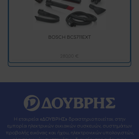
BOSCH BCS711EXT
280,00
€
Η εταιρεία
«ΔΟΥΒΡΗΣ»
δραστηριοποιείται στην
εμπορία ηλεκτρικών οικιακών συσκευών, συστημάτων
προβολής εικόνας και ήχου, ηλεκτρονικών υπολογιστών,