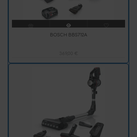
BOSCH BBS712A
369,00
€