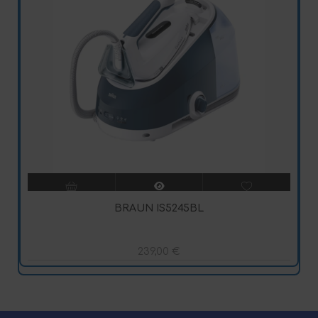
BRAUN IS5245BL
239,00
€