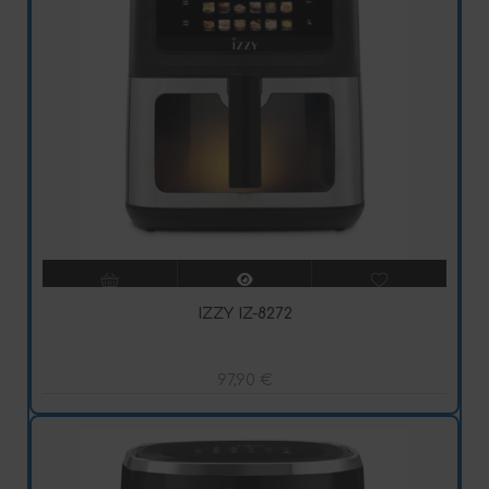
IZZY IZ-8272
97,90
€