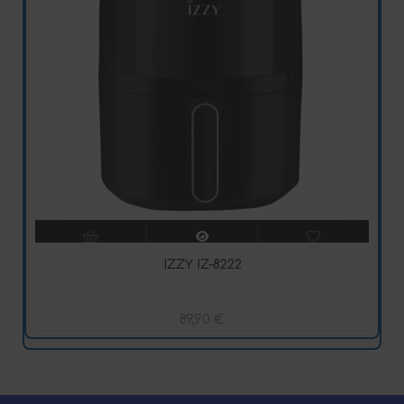
IZZY IZ-8222
89,90
€