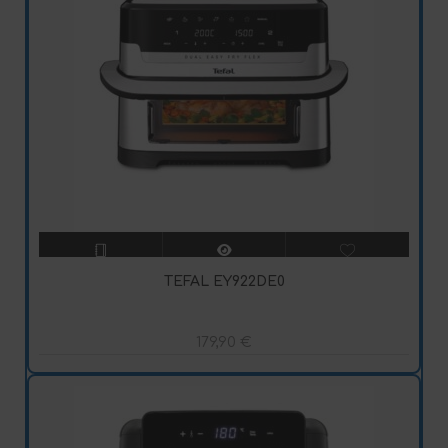
TEFAL EY922DE0
179,90
€