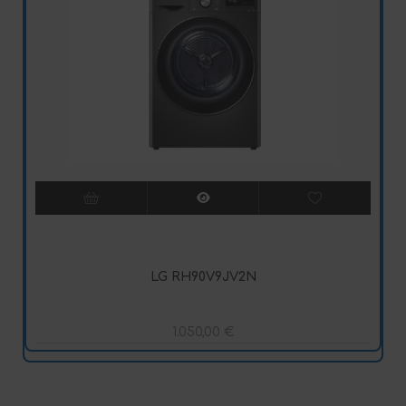
LG RH90V9JV2N
1.050,00
€