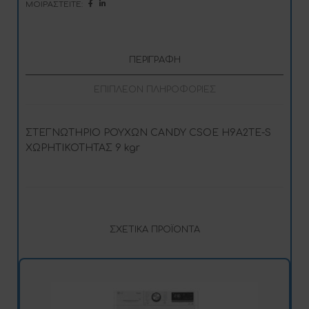
ΜΟΙΡΑΣΤΕΊΤΕ:
v
e
:
ΠΕΡΙΓΡΑΦΉ
ΕΠΙΠΛΈΟΝ ΠΛΗΡΟΦΟΡΊΕΣ
ΣΤΕΓΝΩΤΗΡΙΟ ΡΟΥΧΩΝ CANDY CSOE H9A2TE-S
ΧΩΡΗΤΙΚΟΤΗΤΑΣ 9 kgr
ΣΧΕΤΙΚΆ ΠΡΟΪΌΝΤΑ