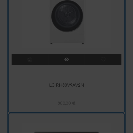
LG RH80V9AV2N
800,00
€