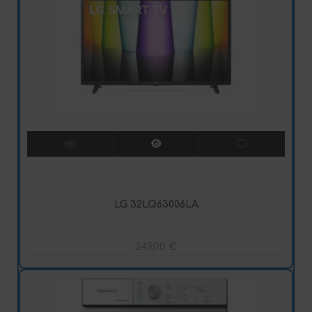
LG 32LQ63006LA
249,00
€