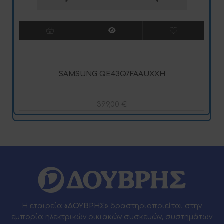
SAMSUNG QE43Q7FAAUXXH
399,00
€
Η εταιρεία
«ΔΟΥΒΡΗΣ»
δραστηριοποιείται στην
εμπορία ηλεκτρικών οικιακών συσκευών, συστημάτων