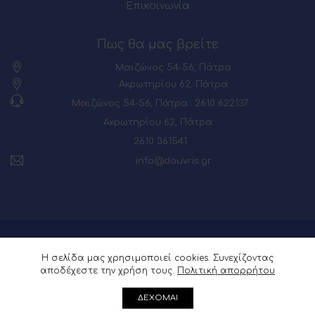
Επικοινωνία
Πως θα μας βρείτε
Μαιζώνος 54-56, Πάτρα
Ακρωτηρίου 62, Πάτρα
Μαιζώνος 54-56, Πάτρα : 2610 622137
Ακρωτηρίου 62, Πάτρα :
2610 361541
info@douvris.gr
© 2026 Powered by
Webia
Η σελίδα μας χρησιμοποιεί cookies. Συνεχίζοντας
αποδέχεστε την χρήση τους.
Πολιτική απορρήτου
ΔΕΧΟΜΑΙ