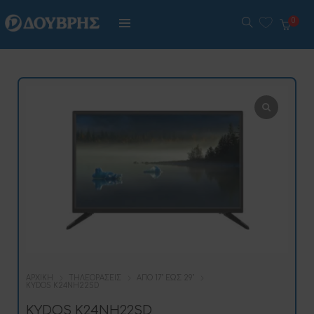
0
ΑΡΧΙΚΉ
ΤΗΛΕΟΡΆΣΕΙΣ
ΑΠΌ 17'' ΈΩΣ 29''
KYDOS K24NH22SD
KYDOS K24NH22SD