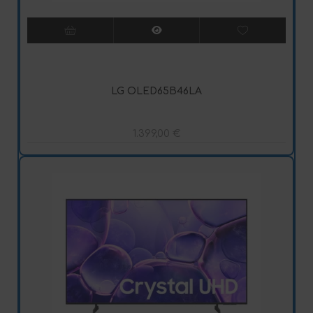
LG OLED65B46LA
1.399,00
€