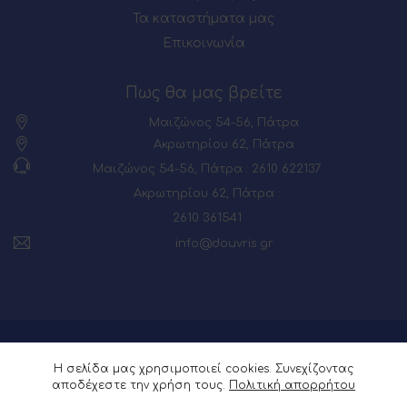
Τα καταστήματα μας
Επικοινωνία
Πως θα μας βρείτε
Μαιζώνος 54-56, Πάτρα
Ακρωτηρίου 62, Πάτρα
Μαιζώνος 54-56, Πάτρα : 2610 622137
Ακρωτηρίου 62, Πάτρα :
2610 361541
info@douvris.gr
© 2026 Powered by
Webia
Η σελίδα μας χρησιμοποιεί cookies. Συνεχίζοντας
αποδέχεστε την χρήση τους.
Πολιτική απορρήτου