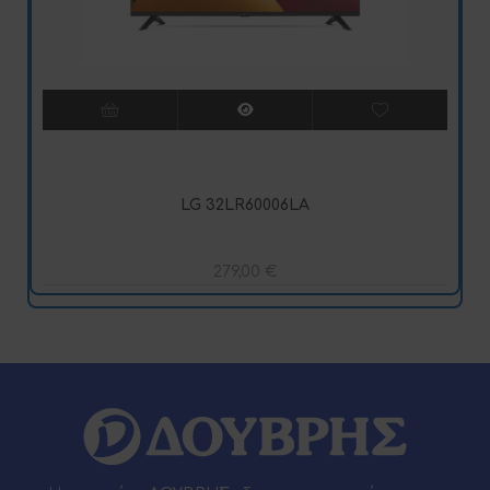
LG 32LR60006LA
279,00
€