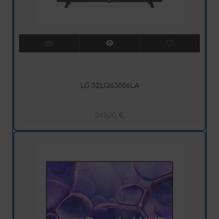
LG 32LQ63006LA
249,00
€