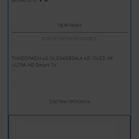
ΜΟΙΡΑΣΤΕΊΤΕ:
v
e
:
ΠΕΡΙΓΡΑΦΉ
ΕΠΙΠΛΈΟΝ ΠΛΗΡΟΦΟΡΊΕΣ
ΤΗΛΕΟΡΑΣΗ LG OLED65B56LA 65″ OLED 4K
ULTRA HD Smart TV
ΣΧΕΤΙΚΆ ΠΡΟΪΌΝΤΑ