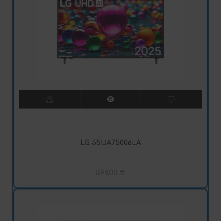
LG 55UA75006LA
399,00
€