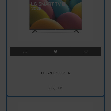
LG 32LR60006LA
279,00
€