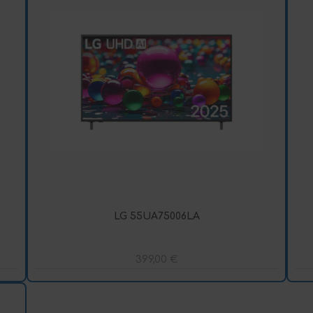
LG 55UA75006LA
399,00
€