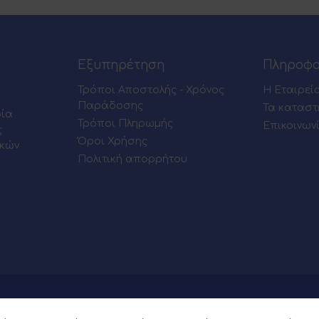
Εξυπηρέτηση
Πληροφο
Τρόποι Αποστολής - Χρόνος
Η Εταιρεί
Παράδοσης
Τα καταστ
ρία
Τρόποι Πληρωμής
Επικοινων
ς
Όροι Χρήσης
ικών
Πολιτική απορρήτου