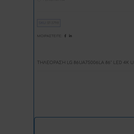
n
a
t
i
v
SKU:
07-3798
e
:
ΜΟΙΡΑΣΤΕΊΤΕ:
ΤΗΛΕΟΡΑΣΗ LG 86UA75006LA 86″ LED 4K U