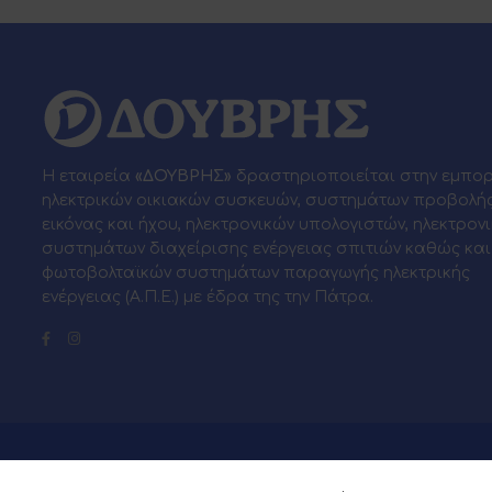
Η εταιρεία
«ΔΟΥΒΡΗΣ»
δραστηριοποιείται στην εμπο
ηλεκτρικών οικιακών συσκευών, συστημάτων προβολή
εικόνας και ήχου, ηλεκτρονικών υπολογιστών, ηλεκτρον
συστημάτων διαχείρισης ενέργειας σπιτιών καθώς και
φωτοβολταϊκών συστημάτων παραγωγής ηλεκτρικής
ενέργειας (Α.Π.Ε.) με έδρα της την Πάτρα.
© 2026 Powered by
Webia