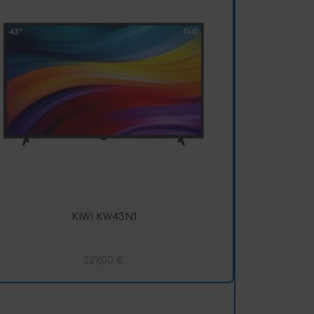
KIWI KW43N1
229,00
€