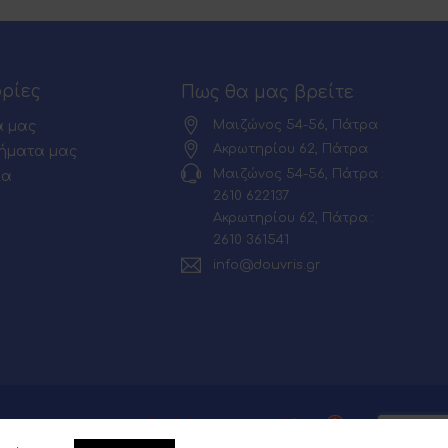
ρίες
Πως θα μας βρείτε
Μαιζώνος 54-56, Πάτρα
α μας
Ακρωτηρίου 62, Πάτρα
ήματα μας
Μαιζώνος 54-56, Πάτρα :
ία
2610 622137
Ακρωτηρίου 62, Πάτρα :
2610 361541
info@douvris.gr