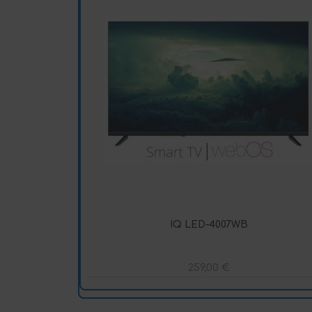
IQ LED-4007WB
259,00
€