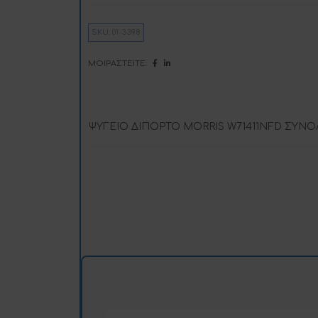
i
SKU:
01-3398
:
ΜΟΙΡΑΣΤΕΊΤΕ:
ΨΥΓΕΙΟ ΔΙΠΟΡΤΟ MORRIS W71411NFD ΣΥΝΟΛ