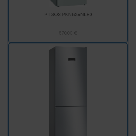
PITSOS PKNB36NLE0
570,00
€