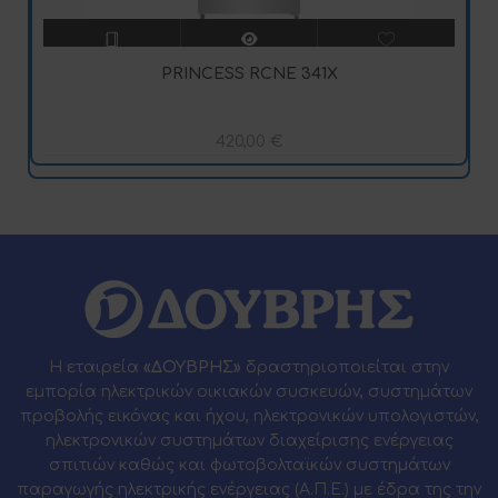
PRINCESS RCNE 341X
420,00
€
Η εταιρεία
«ΔΟΥΒΡΗΣ»
δραστηριοποιείται στην
εμπορία ηλεκτρικών οικιακών συσκευών, συστημάτων
προβολής εικόνας και ήχου, ηλεκτρονικών υπολογιστών,
ηλεκτρονικών συστημάτων διαχείρισης ενέργειας
σπιτιών καθώς και φωτοβολταϊκών συστημάτων
παραγωγής ηλεκτρικής ενέργειας (Α.Π.Ε.) με έδρα της την