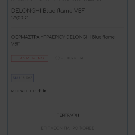
ΘΕΡΜΆΣΤΡΕΣ ΥΓΡΑΕΡΊΟΥ
DELONGHI BLUE FLAME VBF
DELONGHI Blue flame VBF
179,00
€
ΘΕΡΜΑΣΤΡΑ ΥΓΡΑΕΡΙΟΥ DELONGHI Blue flame
VBF
ΕΞΑΝΤΛΗΜΈΝΟ
+ ΕΠΙΘΥΜΗΤΆ
SKU:
18-1067
ΜΟΙΡΑΣΤΕΊΤΕ:
ΠΕΡΙΓΡΑΦΉ
ΕΠΙΠΛΈΟΝ ΠΛΗΡΟΦΟΡΊΕΣ