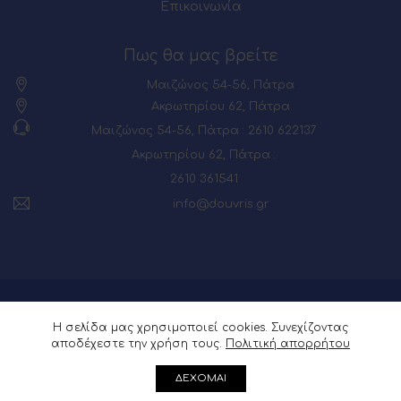
Επικοινωνία
Πως θα μας βρείτε
Μαιζώνος 54-56, Πάτρα
Ακρωτηρίου 62, Πάτρα
Μαιζώνος 54-56, Πάτρα : 2610 622137
Ακρωτηρίου 62, Πάτρα :
2610 361541
info@douvris.gr
© 2026 Powered by
Webia
Η σελίδα μας χρησιμοποιεί cookies. Συνεχίζοντας
αποδέχεστε την χρήση τους.
Πολιτική απορρήτου
ΔΕΧΟΜΑΙ