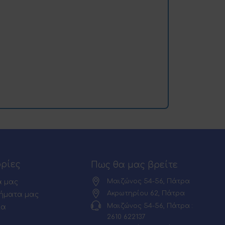
ρίες
Πως θα μας βρείτε
Μαιζώνος 54-56, Πάτρα
α μας
Ακρωτηρίου 62, Πάτρα
ήματα μας
Μαιζώνος 54-56, Πάτρα :
ία
2610 622137