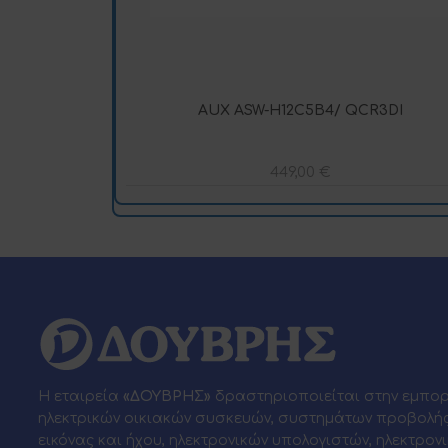
AUX ASW-H12C5B4/ QCR3DI
449,00
€
Η εταιρεία
«ΔΟΥΒΡΗΣ»
δραστηριοποιείται στην εμπο
ηλεκτρικών οικιακών συσκευών, συστημάτων προβολή
εικόνας και ήχου, ηλεκτρονικών υπολογιστών, ηλεκτρον