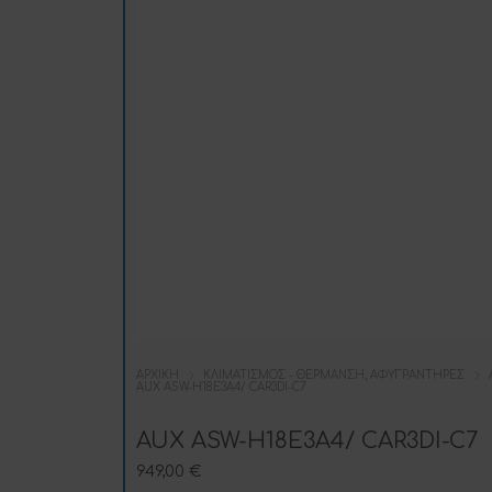
ΑΡΧΙΚΉ
ΚΛΙΜΑΤΙΣΜΌΣ - ΘΈΡΜΑΝΣΗ, ΑΦΥΓΡΑΝΤΉΡΕΣ
AUX ASW-H18E3A4/ CAR3DI-C7
AUX ASW-H18E3A4/ CAR3DI-C7
949,00
€