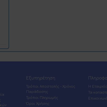
Εξυπηρέτηση
Πληροφο
Τρόποι Αποστολής - Χρόνος
Η Εταιρεί
Παράδοσης
Τα καταστ
ρία
Τρόποι Πληρωμής
Επικοινων
ς
Όροι Χρήσης
ικών