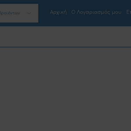
Αρχική
Ο Λογαριασμός μου
Ε
Προϊόντων
 Desktops)