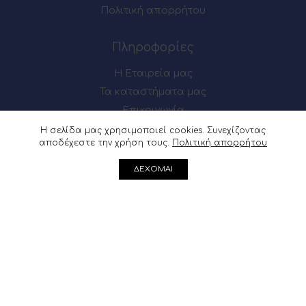
Πολιτική απορρήτου
Πληροφορίες
Η Εταιρεία μας
Τα καταστήματα μας
Επικοινωνία
Η σελίδα μας χρησιμοποιεί cookies. Συνεχίζοντας
αποδέχεστε την χρήση τους.
Πολιτική απορρήτου
Πως θα μας βρείτε
ΔΕΧΟΜΑΙ
Μαιζώνος 54-56, Πάτρα
Ακρωτηρίου 62, Πάτρα
Μαιζώνος 54-56, Πάτρα : 2610 622137
Ακρωτηρίου 62, Πάτρα :
2610 361541
info@douvris.gr