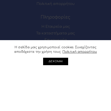
Πολιτική απορρήτου
Πληροφορίες
Η Εταιρεία μας
Τα καταστήματα μας
Επικοινωνία
Η σελίδα μας χρησιμοποιεί cookies. Συνεχίζοντας
αποδέχεστε την χρήση τους.
Πολιτική απορρήτου
Πως θα μας βρείτε
ΔΕΧΟΜΑΙ
Μαιζώνος 54-56, Πάτρα
Ακρωτηρίου 62, Πάτρα
Μαιζώνος 54-56, Πάτρα : 2610 622137
Ακρωτηρίου 62, Πάτρα :
2610 361541
info@douvris.gr