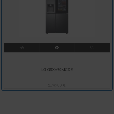
LG GSXV90MCDE
2.749,00
€