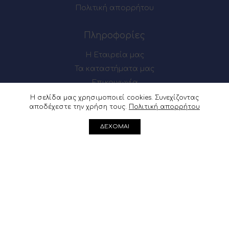
Πολιτική απορρήτου
Πληροφορίες
Η Εταιρεία μας
Τα καταστήματα μας
Επικοινωνία
Η σελίδα μας χρησιμοποιεί cookies. Συνεχίζοντας
αποδέχεστε την χρήση τους.
Πολιτική απορρήτου
Πως θα μας βρείτε
ΔΕΧΟΜΑΙ
Μαιζώνος 54-56, Πάτρα
Ακρωτηρίου 62, Πάτρα
Μαιζώνος 54-56, Πάτρα : 2610 622137
Ακρωτηρίου 62, Πάτρα :
2610 361541
info@douvris.gr