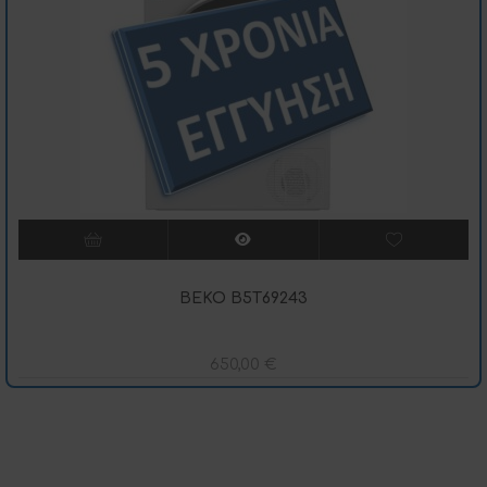
BEKO B5T69243
650,00
€