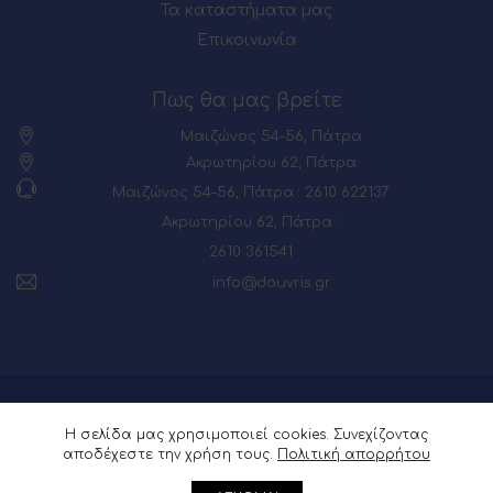
Τα καταστήματα μας
Επικοινωνία
Πως θα μας βρείτε
Μαιζώνος 54-56, Πάτρα
Ακρωτηρίου 62, Πάτρα
Μαιζώνος 54-56, Πάτρα : 2610 622137
Ακρωτηρίου 62, Πάτρα :
2610 361541
info@douvris.gr
© 2026 Powered by
Webia
Η σελίδα μας χρησιμοποιεί cookies. Συνεχίζοντας
αποδέχεστε την χρήση τους.
Πολιτική απορρήτου