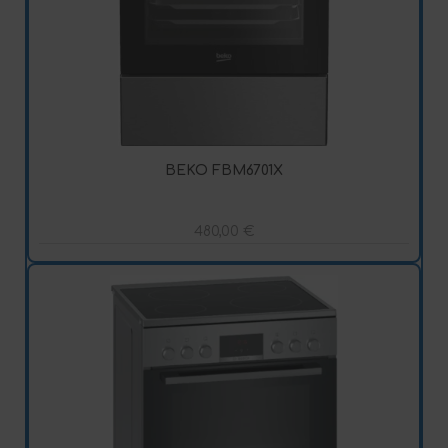
BEKO FBM6701X
480,00
€