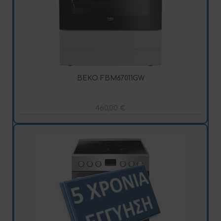
BEKO FBM67011GW
460,00
€