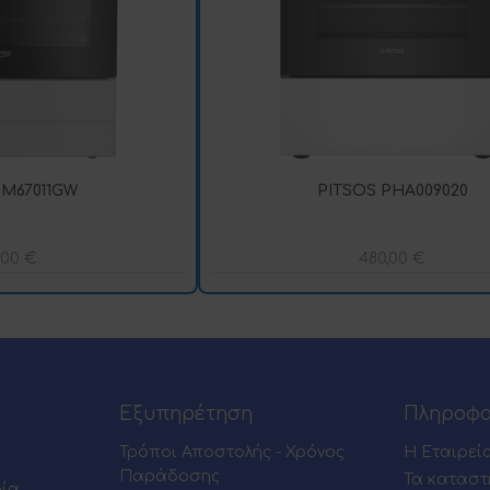
M67011GW
PITSOS PHA009020
,00
€
480,00
€
Εξυπηρέτηση
Πληροφο
Τρόποι Αποστολής - Χρόνος
Η Εταιρεί
Παράδοσης
Τα καταστ
ρία