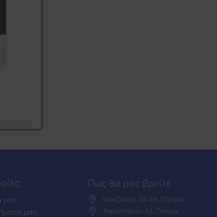
ρίες
Πως θα μας βρείτε
Μαιζώνος 54-56, Πάτρα
α μας
Ακρωτηρίου 62, Πάτρα
ήματα μας