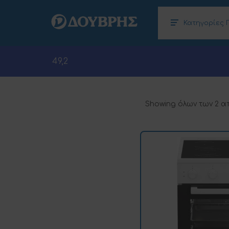
Κατηγορίες 
Κλιματισμός – Θέρμανση, Αφυγραντήρες
Ηλεκτρονικοί Υπολογιστές (Laptops –
49,2
Showing όλων των 2 