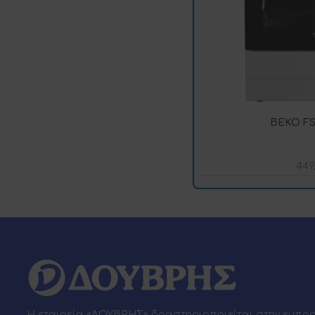
BEKO FS
449
Η εταιρεία
«ΔΟΥΒΡΗΣ»
δραστηριοποιείται στην εμπο