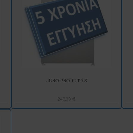
JURO PRO TT-110-S
240,00
€