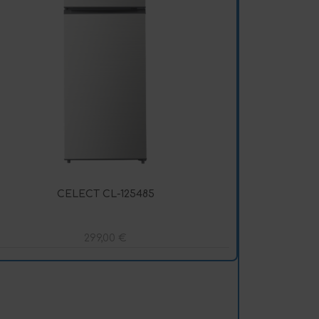
CELECT CL-125485
299,00
€