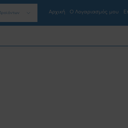
Αρχική
Ο Λογαριασμός μου
Ε
Προϊόντων
 Desktops)