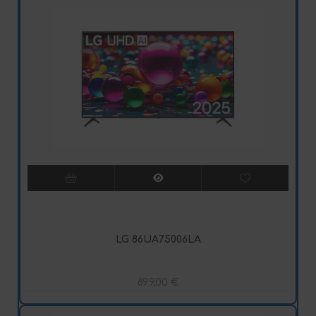
LG 86UA75006LA
899,00
€