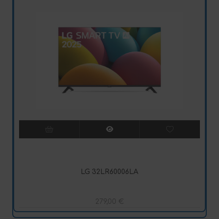
LG 32LR60006LA
279,00
€