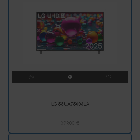
LG 55UA75006LA
399,00
€