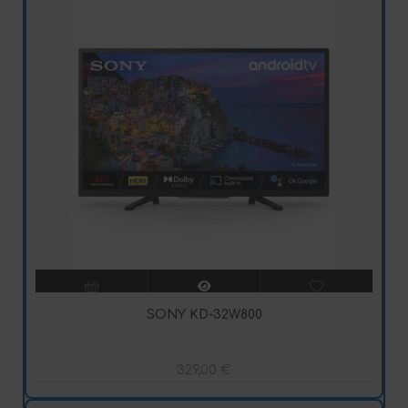
SONY KD-32W800
329,00
€