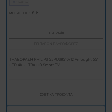
SKU:
07-3826
a
t
i
ΜΟΙΡΑΣΤΕΊΤΕ:
v
e
:
ΠΕΡΙΓΡΑΦΉ
ΕΠΙΠΛΈΟΝ ΠΛΗΡΟΦΟΡΊΕΣ
ΤΗΛΕΟΡΑΣΗ PHILIPS 55PUS8510/12 Ambilight 55"
LED 4K ULTRA HD Smart TV
ΣΧΕΤΙΚΆ ΠΡΟΪΌΝΤΑ