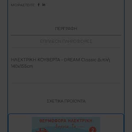
i
ΜΟΙΡΑΣΤΕΊΤΕ:
v
e
:
ΠΕΡΙΓΡΑΦΉ
ΕΠΙΠΛΈΟΝ ΠΛΗΡΟΦΟΡΊΕΣ
ΗΛΕΚΤΡΙΚΗ ΚΟΥΒΕΡΤΑ – DREAM Classic Διπλή
140x155cm
ΣΧΕΤΙΚΆ ΠΡΟΪΌΝΤΑ