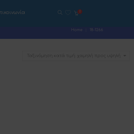
πικοινωνία
0
Home
18-1266
Ταξινόμηση κατά τιμή: χαμηλή προς υψηλή