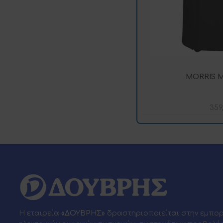
MORRIS M
359
Η εταιρεία
«ΔΟΥΒΡΗΣ»
δραστηριοποιείται στην εμπο