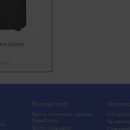
DP 24310Hi
,00
€
Εξυπηρέτηση
Πληροφο
Τρόποι Αποστολής - Χρόνος
Η Εταιρεί
Παράδοσης
Τα καταστ
ρία
Τρόποι Πληρωμής
Επικοινων