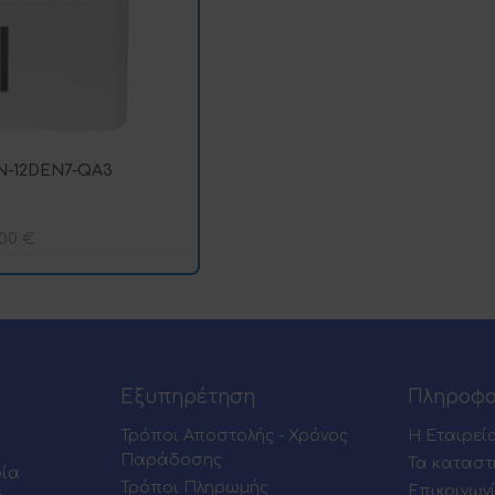
-12DEN7-QA3
,00
€
Εξυπηρέτηση
Πληροφο
Τρόποι Αποστολής - Χρόνος
Η Εταιρεί
Παράδοσης
Τα καταστ
ρία
Τρόποι Πληρωμής
Επικοινων