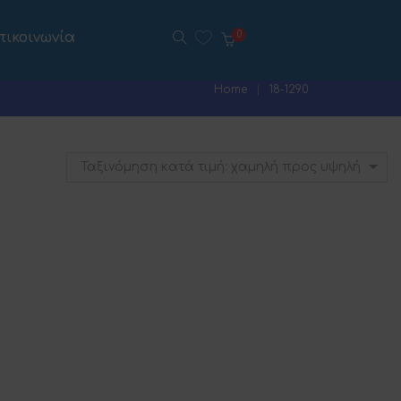
πικοινωνία
0
Home
18-1290
Ταξινόμηση κατά τιμή: χαμηλή προς υψηλή