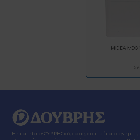
MIDEA MDDN
159
Η εταιρεία
«ΔΟΥΒΡΗΣ»
δραστηριοποιείται στην εμπο