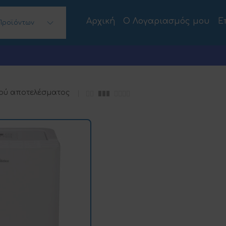
Αρχική
Ο Λογαριασμός μου
Ε
Προϊόντων
 Desktops)
ού αποτελέσματος