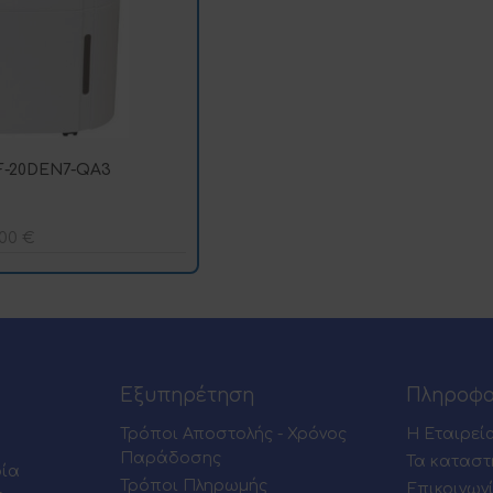
-20DEN7-QA3
,00
€
Εξυπηρέτηση
Πληροφο
Τρόποι Αποστολής - Χρόνος
Η Εταιρεί
Παράδοσης
Τα καταστ
ρία
Τρόποι Πληρωμής
Επικοινων