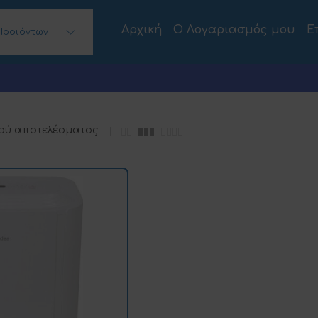
Αρχική
Ο Λογαριασμός μου
Ε
Προϊόντων
 Desktops)
ού αποτελέσματος