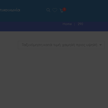
πικοινωνία
0
Home
290
Ταξινόμηση κατά τιμή: χαμηλή προς υψηλή