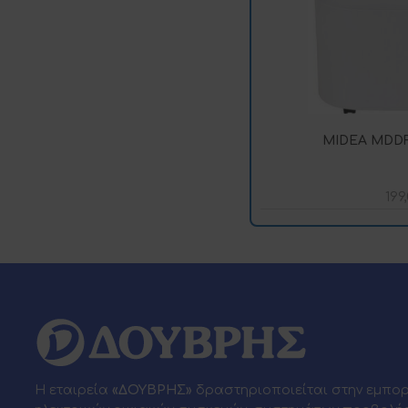
MIDEA MDDF
199
Η εταιρεία
«ΔΟΥΒΡΗΣ»
δραστηριοποιείται στην εμπο