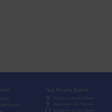
ρίες
Πως θα μας βρείτε
Μαιζώνος 54-56, Πάτρα
α μας
Ακρωτηρίου 62, Πάτρα
ήματα μας
Μαιζώνος 54-56, Πάτρα :
ία