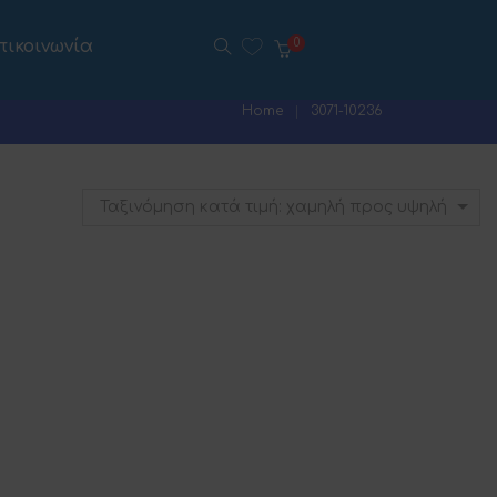
πικοινωνία
0
Home
3071-10236
Ταξινόμηση κατά τιμή: χαμηλή προς υψηλή