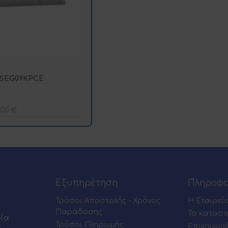
ASEG09KPCE
,00
€
Εξυπηρέτηση
Πληροφο
Τρόποι Αποστολής - Χρόνος
Η Εταιρεί
Παράδοσης
Τα καταστ
ρία
Τρόποι Πληρωμής
Επικοινων