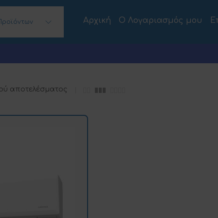
Αρχική
Ο Λογαριασμός μου
Ε
Προϊόντων
 Desktops)
ού αποτελέσματος