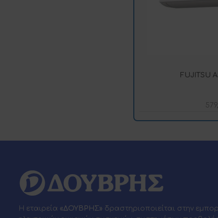
FUJITSU 
579
Η εταιρεία
«ΔΟΥΒΡΗΣ»
δραστηριοποιείται στην εμπο